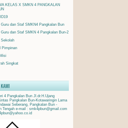
WA KELAS X SMKN 4 PANGKALAN
UN
ID19
 Guru dan Staf SMKN4 Pangkalan Bun
 Guru dan Staf SMKN 4 Pangkalan Bun-2
 Sekolah
il Pimpinan
 Misi
rah Singkat
 KAMI
i 4 Pangkalan Bun Jl.dr.H.Ujang
Lintas Pangkalan Bun-Kotawaringin Lama
dawai Seberang, Pangkalan Bun -
n Tengah e-mail : smk4pbun@gmail.com
4pbun@yahoo.co.id