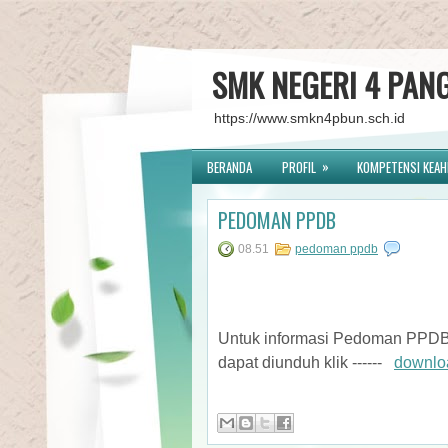
SMK NEGERI 4 PAN
https://www.smkn4pbun.sch.id
»
BERANDA
PROFIL
KOMPETENSI KEAH
PEDOMAN PPDB
08.51
pedoman ppdb
Untuk informasi Pedoman PPDB
dapat diunduh klik ------
downloa