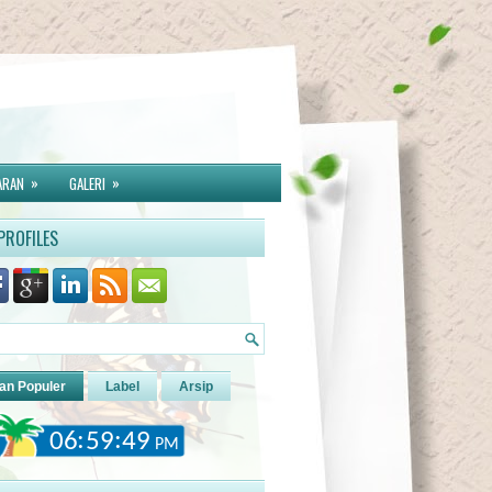
»
»
ARAN
GALERI
PROFILES
an Populer
Label
Arsip