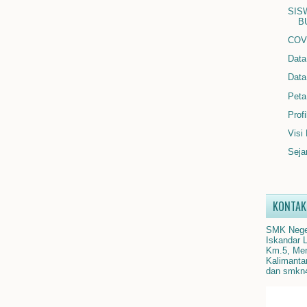
SIS
B
COV
Data
Data
Peta
Prof
Visi
Seja
KONTAK
SMK Neger
Iskandar 
Km.5, Men
Kalimanta
dan smkn