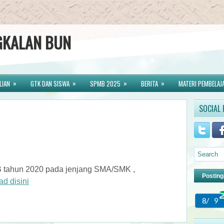
GKALAN BUN
»
»
»
»
LIAN
GTK DAN SISWA
SPMB 2025
BERITA
MATERI PEMBELAJ
SOCIAL 
 tahun 2020 pada jenjang SMA/SMK ,
Posting
d disini