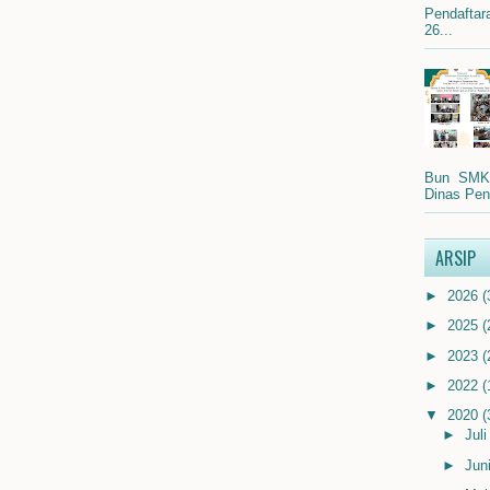
Pendafta
26...
Bun SMK N
Dinas Pend
ARSIP
►
2026
(
►
2025
(
►
2023
(
►
2022
(
▼
2020
(
►
Jul
►
Jun