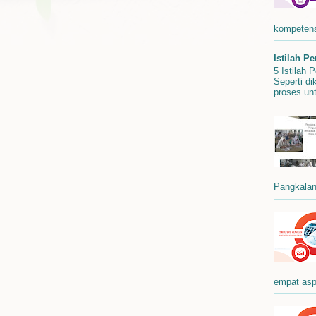
kompetensi
Istilah P
5 Istilah 
Seperti di
proses un
Pangkalan 
empat asp