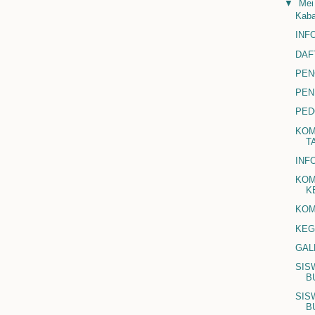
▼
Me
Kaba
INF
DAF
PEN
PEN
PED
KOM
T
INF
KOM
K
KOM
KEG
GAL
SIS
B
SIS
B