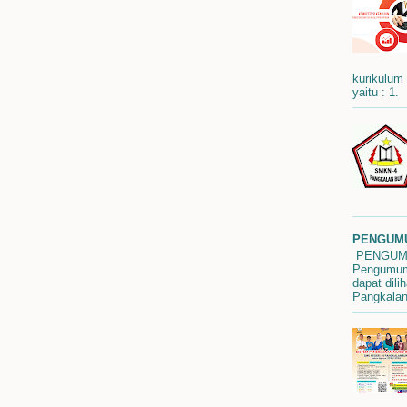
kurikulum
yaitu : 1.
PENGUMU
PENGUMU
Pengumuma
dapat dili
Pangkalan