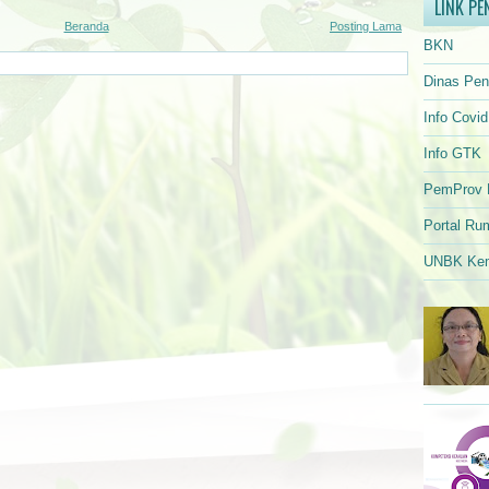
LINK PE
Beranda
Posting Lama
BKN
Dinas Pen
Info Covi
Info GTK
PemProv 
Portal Ru
UNBK Kem