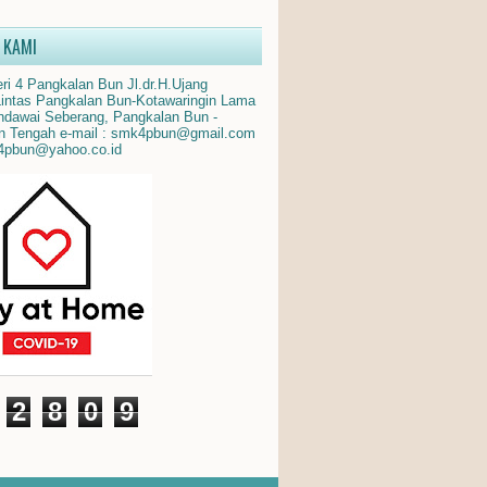
 KAMI
i 4 Pangkalan Bun Jl.dr.H.Ujang
Lintas Pangkalan Bun-Kotawaringin Lama
dawai Seberang, Pangkalan Bun -
n Tengah e-mail : smk4pbun@gmail.com
4pbun@yahoo.co.id
2
8
0
9