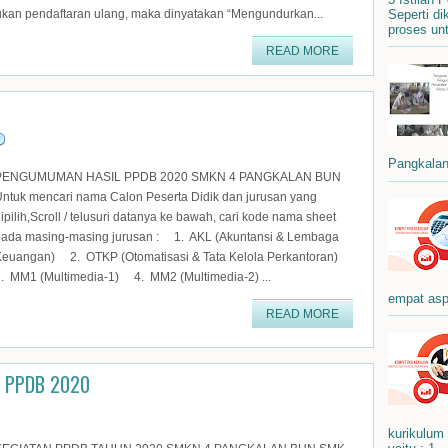
Seperti di
akukan pendaftaran ulang, maka dinyatakan “Mengundurkan...
proses un
READ MORE
Pangkalan 
PENGUMUMAN HASIL PPDB 2020 SMKN 4 PANGKALAN BUN
ntuk mencari nama Calon Peserta Didik dan jurusan yang
ipilih,Scroll / telusuri datanya ke bawah, cari kode nama sheet
pada masing-masing jurusan : 1. AKL (Akuntansi & Lembaga
Keuangan) 2. OTKP (Otomatisasi & Tata Kelola Perkantoran)
. MM1 (Multimedia-1) 4. MM2 (Multimedia-2) ...
empat asp
READ MORE
S PPDB 2020
kurikulum