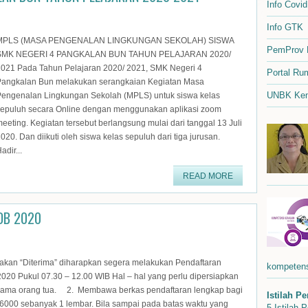
Info Covi
Info GTK
MPLS (MASA PENGENALAN LINGKUNGAN SEKOLAH) SISWA
PemProv 
SMK NEGERI 4 PANGKALAN BUN TAHUN PELAJARAN 2020/
021 Pada Tahun Pelajaran 2020/ 2021, SMK Negeri 4
Portal Ru
Pangkalan Bun melakukan serangkaian Kegiatan Masa
UNBK Kem
Pengenalan Lingkungan Sekolah (MPLS) untuk siswa kelas
sepuluh secara Online dengan menggunakan aplikasi zoom
eeting. Kegiatan tersebut berlangsung mulai dari tanggal 13 Juli
020. Dan diikuti oleh siswa kelas sepuluh dari tiga jurusan.
adir...
READ MORE
DB 2020
kan “Diterima” diharapkan segera melakukan Pendaftaran
kompetensi
2020 Pukul 07.30 – 12.00 WIB Hal – hal yang perlu dipersiapkan
rsama orang tua. 2. Membawa berkas pendaftaran lengkap bagi
Istilah P
000 sebanyak 1 lembar. Bila sampai pada batas waktu yang
5 Istilah 