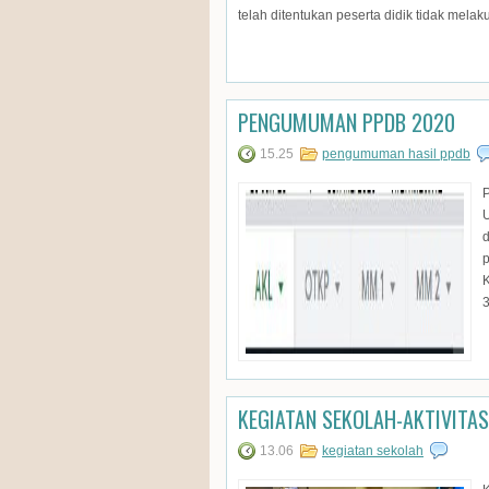
telah ditentukan peserta didik tidak mel
PENGUMUMAN PPDB 2020
15.25
pengumuman hasil ppdb
U
d
3
KEGIATAN SEKOLAH-AKTIVITA
13.06
kegiatan sekolah