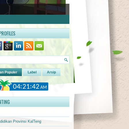
PROFILES
an Populer
Label
Arsip
NTING
didikan Provinsi KalTeng