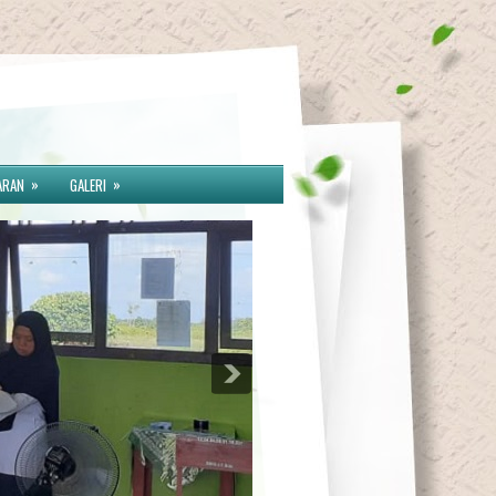
»
»
ARAN
GALERI