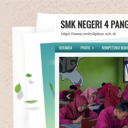
SMK NEGERI 4 PAN
https://www.smkn4pbun.sch.id
»
BERANDA
PROFIL
KOMPETENSI KEAH