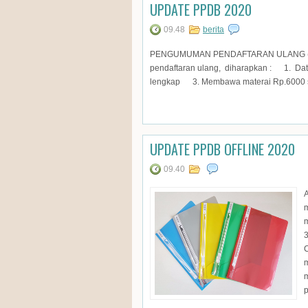
UPDATE PPDB 2020
09.48
berita
PENGUMUMAN PENDAFTARAN ULANG (bagi 
pendaftaran ulang, diharapkan : 1. D
lengkap 3. Membawa materai Rp.6000 s
UPDATE PPDB OFFLINE 2020
09.40
A
3
C
m
m
p