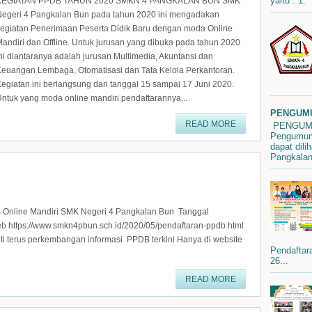
yaitu : 1.
KEGIATAN PPDB TAHUN 2020 SMKN 4 PANGKALAN BUN SMK
Negeri 4 Pangkalan Bun pada tahun 2020 ini mengadakan
egiatan Penerimaan Peserta Didik Baru dengan moda Online
andiri dan Offline. Untuk jurusan yang dibuka pada tahun 2020
ni diantaranya adalah jurusan Multimedia, Akuntansi dan
euangan Lembaga, Otomatisasi dan Tata Kelola Perkantoran.
egiatan ini berlangsung dari tanggal 15 sampai 17 Juni 2020.
ntuk yang moda online mandiri pendaftarannya...
PENGUMU
READ MORE
PENGUMU
Pengumuma
dapat dili
Pangkalan
line Mandiri SMK Negeri 4 Pangkalan Bun Tanggal
eb https://www.smkn4pbun.sch.id/2020/05/pendaftaran-ppdb.html
Ikuti terus perkembangan informasi PPDB terkini Hanya di website
Pendafta
26...
READ MORE