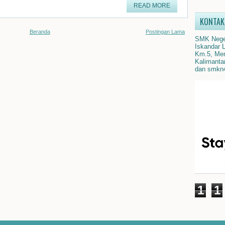
READ MORE
KONTAK
Beranda
Postingan Lama
SMK Neger
Iskandar 
Km.5, Men
Kalimanta
dan smkn
1
1