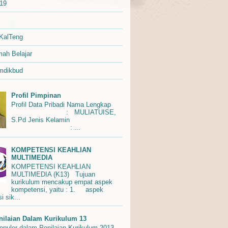
d19
KalTeng
mah Belajar
dikbud
Profil Pimpinan
Profil Data Pribadi Nama Lengkap
: MULIATUISE,
S.Pd Jenis Kelamin
: ...
KOMPETENSI KEAHLIAN
MULTIMEDIA
KOMPETENSI KEAHLIAN
MULTIMEDIA (K13) Tujuan
kurikulum mencakup empat aspek
kompetensi, yaitu : 1. aspek
 sik...
enilaian Dalam Kurikulum 13
Populer dalam Penilaian Kurikulum 2013