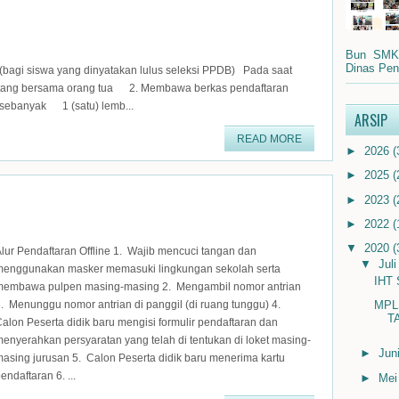
Bun SMK N
Dinas Pend
siswa yang dinyatakan lulus seleksi PPDB) Pada saat
atang bersama orang tua 2. Membawa berkas pendaftaran
ebanyak 1 (satu) lemb...
ARSIP
READ MORE
►
2026
(
►
2025
(
►
2023
(
►
2022
(
▼
2020
(
lur Pendaftaran Offline 1. Wajib mencuci tangan dan
▼
Jul
menggunakan masker memasuki lingkungan sekolah serta
IHT
membawa pulpen masing-masing 2. Mengambil nomor antrian
MPL
. Menunggu nomor antrian di panggil (di ruang tunggu) 4.
T
alon Peserta didik baru mengisi formulir pendaftaran dan
enyerahkan persyaratan yang telah di tentukan di loket masing-
►
Jun
asing jurusan 5. Calon Peserta didik baru menerima kartu
endaftaran 6. ...
►
Me