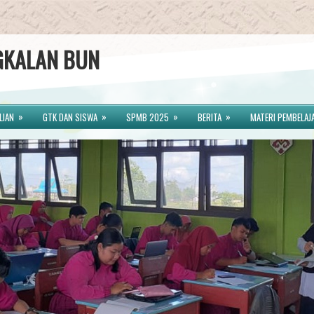
GKALAN BUN
»
»
»
»
LIAN
GTK DAN SISWA
SPMB 2025
BERITA
MATERI PEMBELAJ