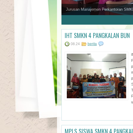
Jurusan Manajemen Perkantoran SMK
1
2
3
4
5
6
7
8
9
IHT SMKN 4 PANGKALAN BUN
08.24
berita
p
m
p
T
P
u
MPLS SISWA SMKN 4 PANGKAL