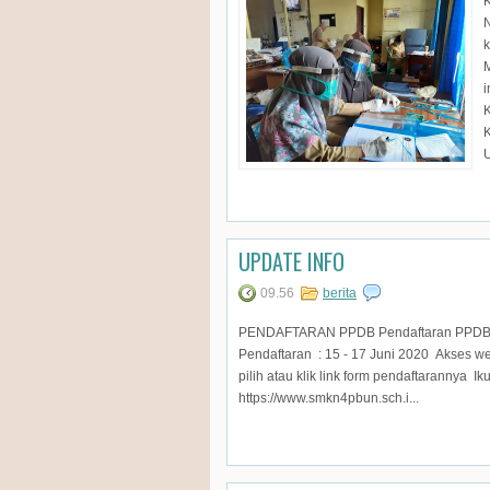
k
M
i
K
K
U
UPDATE INFO
09.56
berita
PENDAFTARAN PPDB Pendaftaran PPDB On
Pendaftaran : 15 - 17 Juni 2020 Akses w
pilih atau klik link form pendaftarannya 
https://www.smkn4pbun.sch.i...