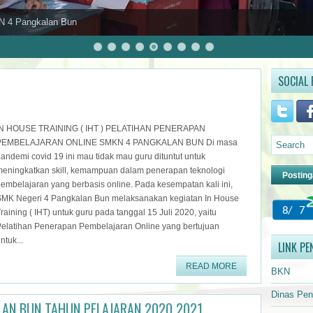
N 4 Pangkalan Bun
SOCIAL 
IN HOUSE TRAINING ( IHT ) PELATIHAN PENERAPAN
PEMBELAJARAN ONLINE SMKN 4 PANGKALAN BUN Di masa
andemi covid 19 ini mau tidak mau guru dituntut untuk
eningkatkan skill, kemampuan dalam penerapan teknologi
Posting
embelajaran yang berbasis online. Pada kesempatan kali ini,
SMK Negeri 4 Pangkalan Bun melaksanakan kegiatan In House
raining ( IHT) untuk guru pada tanggal 15 Juli 2020, yaitu
elatihan Penerapan Pembelajaran Online yang bertujuan
ntuk...
LINK PE
READ MORE
BKN
Dinas Pen
AN BUN TAHUN PELAJARAN 2020 2021