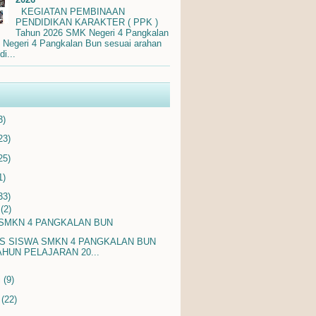
KEGIATAN PEMBINAAN
PENDIDIKAN KARAKTER ( PPK )
Tahun 2026 SMK Negeri 4 Pangkalan
egeri 4 Pangkalan Bun sesuai arahan
i...
3)
23)
25)
1)
33)
i
(2)
 SMKN 4 PANGKALAN BUN
S SISWA SMKN 4 PANGKALAN BUN
AHUN PELAJARAN 20...
i
(9)
i
(22)