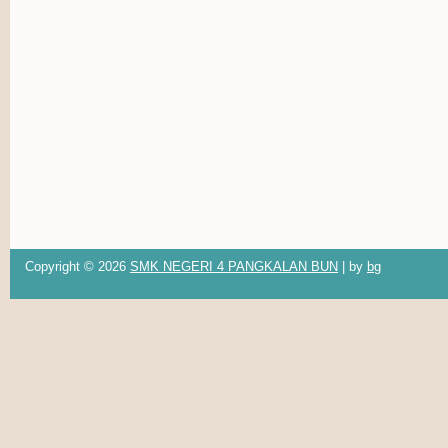
Copyright ©
2026
SMK NEGERI 4 PANGKALAN BUN
| by
bg