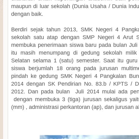
maupun di luar sekolah (Dunia Usaha / Dunia Indus
dengan baik.
Berdiri sejak tahun 2013, SMK Negeri 4 Pang
sekolah satu atap dengan SMP Negeri 4 Arut S
membuka penerimaan siswa baru pada bulan Juli
itu masih menumpang di gedung sekolah milik
Selatan selama 1 (satu) semester. Saat itu
guru
siswa berjumlah 18 orang pada jurusan multim
pindah ke gedung SMK Neger
i 4 Pangkalan Bun
2014 dengan
SK Pendirian
No. 83.b / KPTS / Di
2012
.
Dan pada bulan
Juli 2014
mulai ada
pen
dengan
membuka
3
(tiga)
jurusan
sekaligus
yai
(mm) , administrasi perkantoran (ap), dan jurusan a