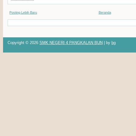
Posting Lebih Baru
Beranda
Copyright ©
2026
SMK NEGERI 4 PANGKALAN BUN
| by
bg