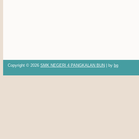
Copyright ©
2026
SMK NEGERI 4 PANGKALAN BUN
| by
bg