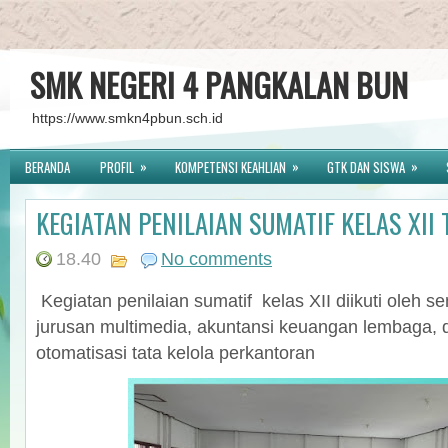
SMK NEGERI 4 PANGKALAN BUN
https://www.smkn4pbun.sch.id
»
»
»
BERANDA
PROFIL
KOMPETENSI KEAHLIAN
GTK DAN SISWA
KEGIATAN PENILAIAN SUMATIF KELAS XII
18.40
No comments
Kegiatan penilaian sumatif kelas XII diikuti oleh s
jurusan multimedia, akuntansi keuangan lembaga, 
otomatisasi tata kelola perkantoran