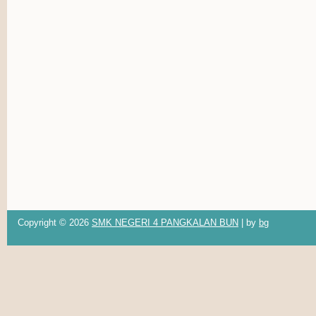
Copyright ©
2026
SMK NEGERI 4 PANGKALAN BUN
| by
bg