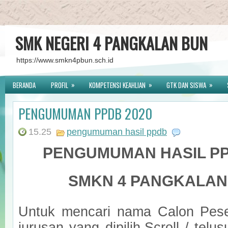
SMK NEGERI 4 PANGKALAN BUN
https://www.smkn4pbun.sch.id
»
»
»
BERANDA
PROFIL
KOMPETENSI KEAHLIAN
GTK DAN SISWA
PENGUMUMAN PPDB 2020
15.25
pengumuman hasil ppdb
PENGUMUMAN HASIL PP
SMKN 4 PANGKALAN
Untuk mencari nama Calon Pese
jurusan yang dipilih,Scroll / telu